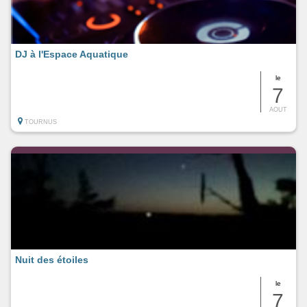
DJ à l'Espace Aquatique
le
7
AOUT
TOURNUS
Nuit des étoiles
le
7