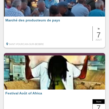
Marché des producteurs de pays
le
7
AOUT
SAINT-POURCAIN-SUR-BESBRE
Festival Août of Africa
from
7