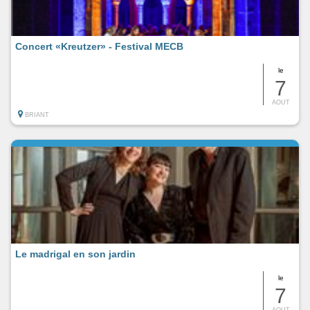
Concert «Kreutzer» - Festival MECB
le
7
AOUT
BRIANT
Le madrigal en son jardin
le
7
AOUT