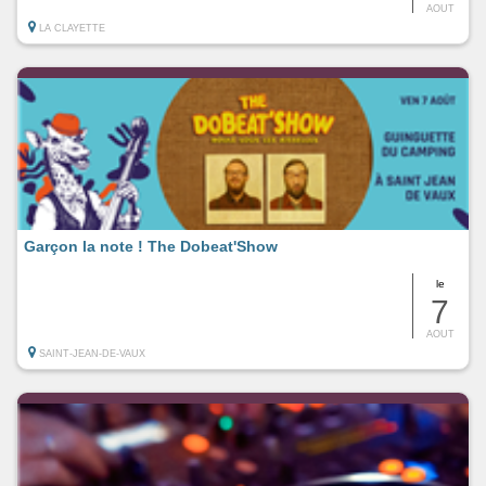
AOUT
LA CLAYETTE
Garçon la note ! The Dobeat'Show
le
7
AOUT
SAINT-JEAN-DE-VAUX