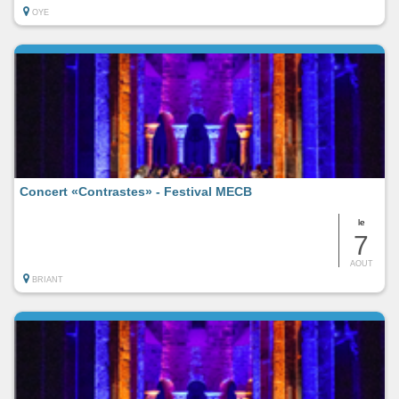
OYE
Concert «Contrastes» - Festival MECB
le
7
AOUT
BRIANT