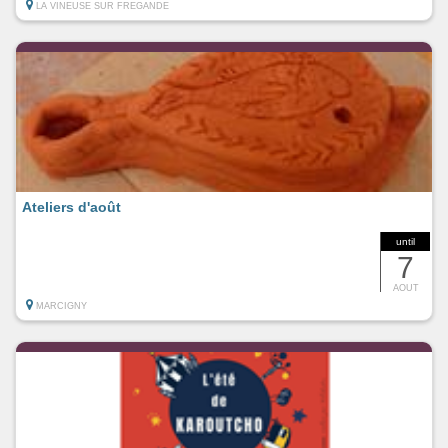
LA VINEUSE SUR FREGANDE
Ateliers d'août
until
7
AOUT
MARCIGNY