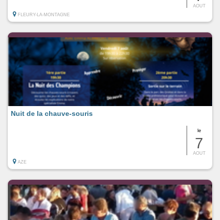
AOUT
FLEURY-LA-MONTAGNE
Nuit de la chauve-souris
le
7
AOUT
AZE