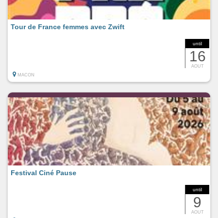
Tour de France femmes avec Zwift
until
16
AOUT
MACON
Festival Ciné Pause
until
9
AOUT