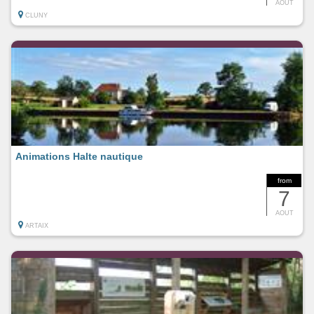
AOUT
CLUNY
Animations Halte nautique
from
7
AOUT
ARTAIX