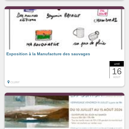
Exposition à la Manufacture des sauvages
until
16
AOUT
CLUNY