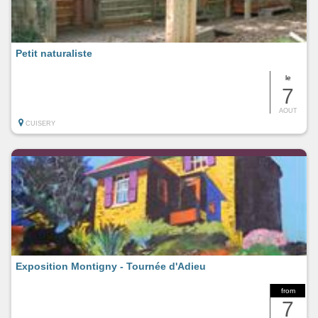
Petit naturaliste
le
7
AOUT
CUISERY
Exposition Montigny - Tournée d'Adieu
from
7