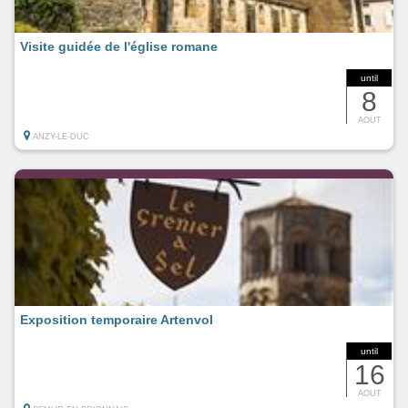
Visite guidée de l'église romane
until
8
AOUT
ANZY-LE-DUC
Exposition temporaire Artenvol
until
16
AOUT