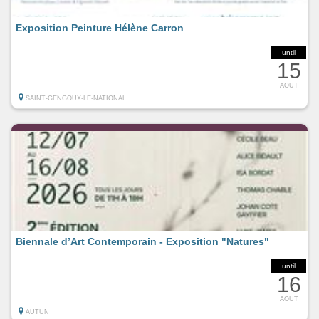
Exposition Peinture Hélène Carron
until
15
AOUT
SAINT-GENGOUX-LE-NATIONAL
Biennale d’Art Contemporain - Exposition "Natures"
until
16
AOUT
AUTUN