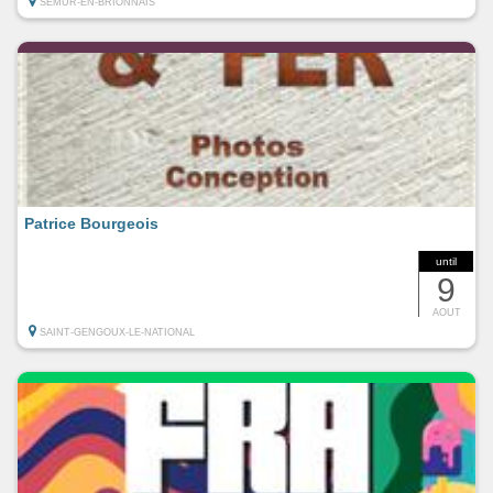
SEMUR-EN-BRIONNAIS
Patrice Bourgeois
until
9
AOUT
SAINT-GENGOUX-LE-NATIONAL