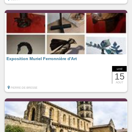
Exposition Muriel Ferronnière d'Art
until
15
AOUT
PIERRE-DE-BRESSE