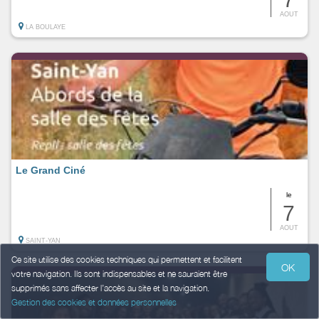
AOUT
LA BOULAYE
Le Grand Ciné
le
7
AOUT
SAINT-YAN
Ce site utilise des cookies techniques qui permettent et facilitent
OK
votre navigation. Ils sont indispensables et ne sauraient être
supprimés sans affecter l’accès au site et la navigation.
Gestion des cookies et données personnelles