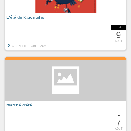
L'été de Karoutcho
until
9
AOUT
LA CHAPELLE-SAINT-SAUVEUR
Marché d'été
le
7
AOUT