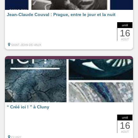
Jean-Claude Couval : Prague, entre le jour et la nuit
until
16
AOUT
SAINT-JEAN-DE-VAUX
“ Créé ici ! ” à Cluny
until
16
AOUT
CLUNY