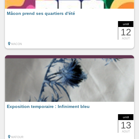
Mâcon prend ses quartiers d'été
until
12
AOUT
MACON
Exposition temporaire : Infiniment bleu
until
13
AOUT
MATOUR