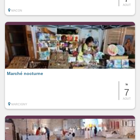
AOUT
MACON
Marché nocturne
le
7
AOUT
MARCIGNY