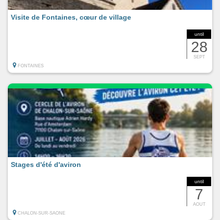
Visite de Fontaines, cœur de village
until
28
SEPT
FONTAINES
Stages d'été d'aviron
until
7
AOUT
CHALON-SUR-SAONE