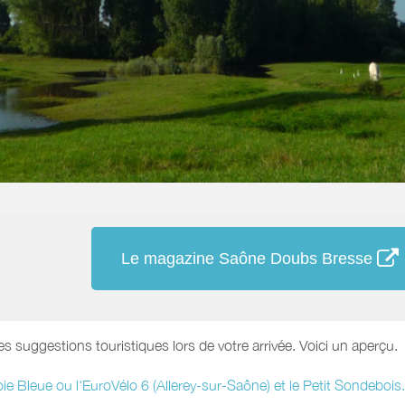
Le magazine Saône Doubs Bresse
es suggestions touristiques lors de votre arrivée. Voici un aperçu.
 Voie Bleue ou l'EuroVélo 6 (Allerey-sur-Saône) et le Petit Sondebois.