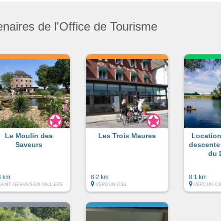
enaires de l'Office de Tourisme
Le Moulin des
Les Trois Maures
Location
Saveurs
descente 
du 
8 km
8.2 km
8.1 km
SAINT-GERVAIS-EN-VALLIERE
VERDUN-CIEL
VERDUN-CI