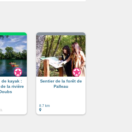
 de kayak :
Sentier de la forêt de
de la rivière
Palleau
Doubs
8.7 km
EL